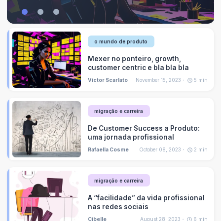
o mundo de produto
Mexer no ponteiro, growth,
customer centric e bla bla bla
Victor Scarlato
November 15, 2023
5
min
migração e carreira
De Customer Success a Produto:
uma jornada profissional
Rafaella Cosme
October 08, 2023
2
min
migração e carreira
A “facilidade” da vida profissional
nas redes sociais
Cibelle
August 28, 2023
6
min