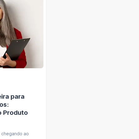
ira para
os:
o Produto
s chegando ao