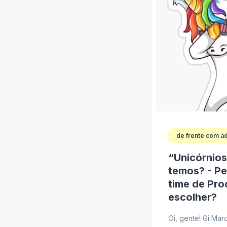
de frente com a
“Unicórnios
temos? - P
time de Pro
escolher?
Oi, gente! Gi Mar