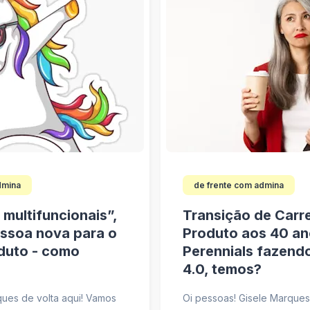
dmina
de frente com admina
 multifuncionais”,
Transição de Carre
essoa nova para o
Produto aos 40 an
duto - como
Perennials fazend
4.0, temos?
ques de volta aqui! Vamos
Oi pessoas! Gisele Marque