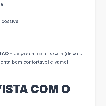
ta
 possível
IGÃO
- pega sua maior xícara (deixo o
 senta bem confortável e vamo!
VISTA COM O