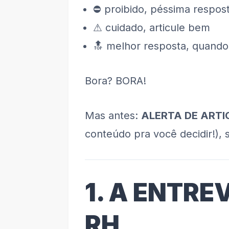
⛔ proibido, péssima respos
⚠ cuidado, articule bem
🔝 melhor resposta, quando
Bora? BORA!
Mas antes:
ALERTA DE ART
conteúdo pra você decidir!),
1. A ENTRE
RH