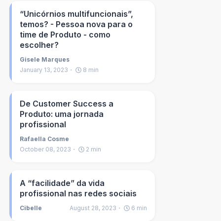
“Unicórnios multifuncionais”,
temos? - Pessoa nova para o
time de Produto - como
escolher?
Gisele Marques
January 13, 2023
8
min
De Customer Success a
Produto: uma jornada
profissional
Rafaella Cosme
October 08, 2023
2
min
A “facilidade” da vida
profissional nas redes sociais
Cibelle
August 28, 2023
6
min