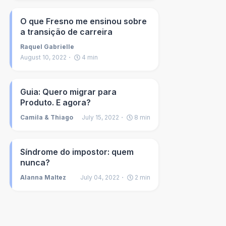
O que Fresno me ensinou sobre
a transição de carreira
Raquel Gabrielle
August 10, 2022
4
min
Guia: Quero migrar para
Produto. E agora?
Camila & Thiago
July 15, 2022
8
min
Síndrome do impostor: quem
nunca?
Alanna Maltez
July 04, 2022
2
min